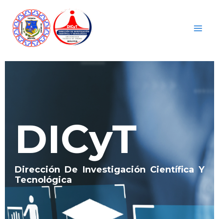
Ir
Main
Al
Men
Contenido
DICyT
Dirección De Investigación Científica Y
Tecnológica